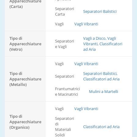
Apparecchiature
(Carta)
Separatori
Separatori Balistici
Carta
Vagli
Vagli Vibranti
Tipo di
Vagli a Disco, Vagli
Separatori
Apparecchiature
Vibranti, Classificatori
e Vagli
(Vetro)
ad Aria
Vagli
Vagli Vibranti
Tipo di
Separatori Balistici,
Separatori
Apparecchiature
Classificatori ad Aria
(Metallo)
Frantumatrici
Mulini a Martelli
e Macinatrici
Vagli
Vagli Vibranti
Tipo di
Separatori
Apparecchiature
di
Classificatori ad Aria
(Organico)
Materiali
Solidi