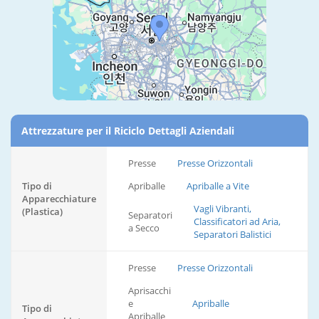
Attrezzature per il Riciclo Dettagli Aziendali
Presse
Presse Orizzontali
Tipo di
Apriballe
Apriballe a Vite
Apparecchiature
Vagli Vibranti,
(Plastica)
Separatori
Classificatori ad Aria,
a Secco
Separatori Balistici
Presse
Presse Orizzontali
Aprisacchi
e
Apriballe
Tipo di
Apriballe