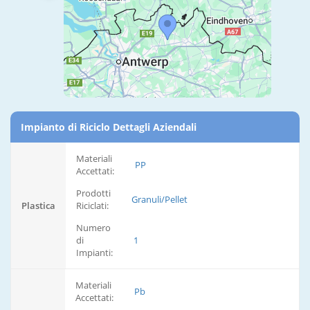
Impianto di Riciclo Dettagli Aziendali
Materiali
PP
Accettati:
Prodotti
Granuli/Pellet
Plastica
Riciclati:
Numero
di
1
Impianti:
Materiali
Pb
Accettati: