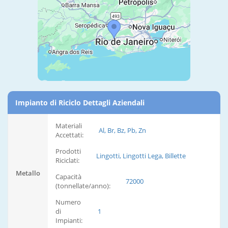
Impianto di Riciclo Dettagli Aziendali
Materiali
Al, Br, Bz, Pb, Zn
Accettati:
Prodotti
Lingotti, Lingotti Lega, Billette
Riciclati:
Metallo
Capacità
72000
(tonnellate/anno):
Numero
di
1
Impianti: