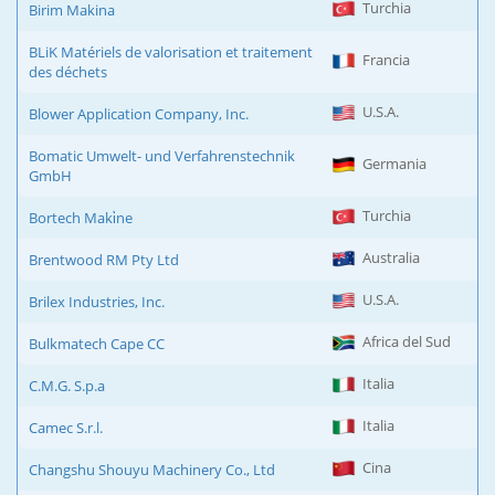
Turchia
Birim Makina
BLiK Matériels de valorisation et traitement
Francia
des déchets
U.S.A.
Blower Application Company, Inc.
Bomatic Umwelt- und Verfahrenstechnik
Germania
GmbH
Turchia
Bortech Maki̇ne
Australia
Brentwood RM Pty Ltd
U.S.A.
Brilex Industries, Inc.
Africa del Sud
Bulkmatech Cape CC
Italia
C.M.G. S.p.a
Italia
Camec S.r.l.
Cina
Changshu Shouyu Machinery Co., Ltd