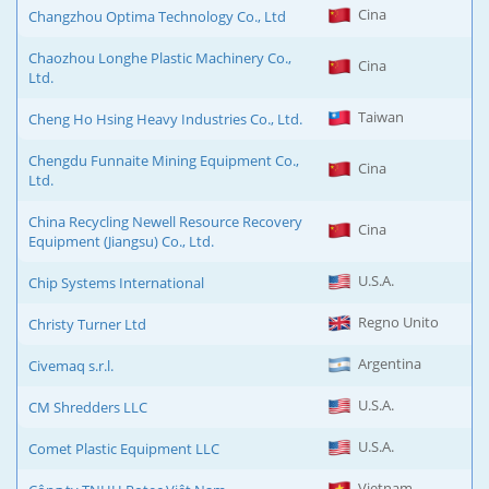
Cina
Changzhou Optima Technology Co., Ltd
Chaozhou Longhe Plastic Machinery Co.,
Cina
Ltd.
Taiwan
Cheng Ho Hsing Heavy Industries Co., Ltd.
Chengdu Funnaite Mining Equipment Co.,
Cina
Ltd.
China Recycling Newell Resource Recovery
Cina
Equipment (Jiangsu) Co., Ltd.
U.S.A.
Chip Systems International
Regno Unito
Christy Turner Ltd
Argentina
Civemaq s.r.l.
U.S.A.
CM Shredders LLC
U.S.A.
Comet Plastic Equipment LLC
Vietnam