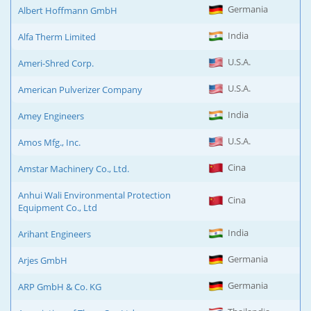
Germania
Albert Hoffmann GmbH
India
Alfa Therm Limited
U.S.A.
Ameri-Shred Corp.
U.S.A.
American Pulverizer Company
India
Amey Engineers
U.S.A.
Amos Mfg., Inc.
Cina
Amstar Machinery Co., Ltd.
Anhui Wali Environmental Protection
Cina
Equipment Co., Ltd
India
Arihant Engineers
Germania
Arjes GmbH
Germania
ARP GmbH & Co. KG