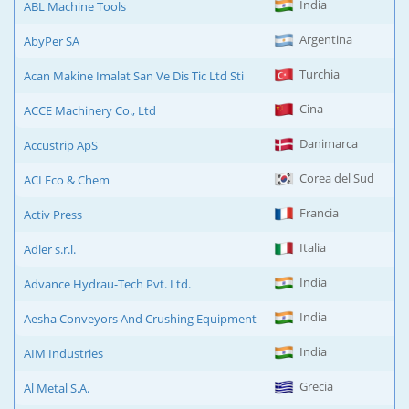
India
ABL Machine Tools
Argentina
AbyPer SA
Turchia
Acan Makine Imalat San Ve Dis Tic Ltd Sti
Cina
ACCE Machinery Co., Ltd
Danimarca
Accustrip ApS
Corea del Sud
ACI Eco & Chem
Francia
Activ Press
Italia
Adler s.r.l.
India
Advance Hydrau-Tech Pvt. Ltd.
India
Aesha Conveyors And Crushing Equipment
India
AIM Industries
Grecia
Al Metal S.A.