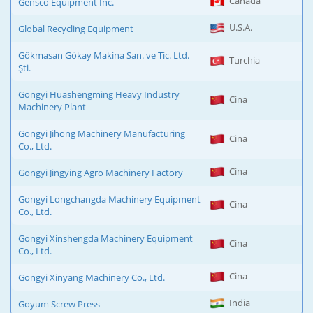
Canada
Gensco Equipment Inc.
U.S.A.
Global Recycling Equipment
Gökmasan Gökay Makina San. ve Tic. Ltd.
Turchia
Şti.
Gongyi Huashengming Heavy Industry
Cina
Machinery Plant
Gongyi Jihong Machinery Manufacturing
Cina
Co., Ltd.
Cina
Gongyi Jingying Agro Machinery Factory
Gongyi Longchangda Machinery Equipment
Cina
Co., Ltd.
Gongyi Xinshengda Machinery Equipment
Cina
Co., Ltd.
Cina
Gongyi Xinyang Machinery Co., Ltd.
India
Goyum Screw Press