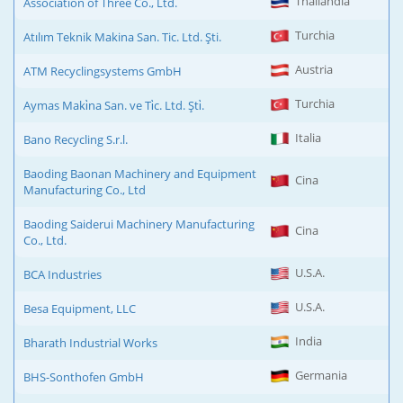
Thailandia
Association of Three Co., Ltd.
Turchia
Atılım Teknik Makina San. Tic. Ltd. Şti.
Austria
ATM Recyclingsystems GmbH
Turchia
Aymas Maki̇na San. ve Ti̇c. Ltd. Şti̇.
Italia
Bano Recycling S.r.l.
Baoding Baonan Machinery and Equipment
Cina
Manufacturing Co., Ltd
Baoding Saiderui Machinery Manufacturing
Cina
Co., Ltd.
U.S.A.
BCA Industries
U.S.A.
Besa Equipment, LLC
India
Bharath Industrial Works
Germania
BHS-Sonthofen GmbH