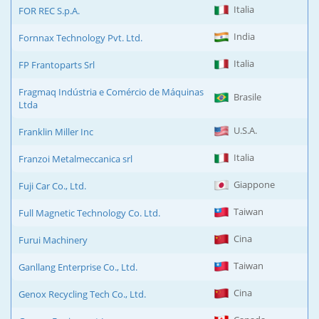
Italia
FOR REC S.p.A.
India
Fornnax Technology Pvt. Ltd.
Italia
FP Frantoparts Srl
Fragmaq Indústria e Comércio de Máquinas
Brasile
Ltda
U.S.A.
Franklin Miller Inc
Italia
Franzoi Metalmeccanica srl
Giappone
Fuji Car Co., Ltd.
Taiwan
Full Magnetic Technology Co. Ltd.
Cina
Furui Machinery
Taiwan
Ganllang Enterprise Co., Ltd.
Cina
Genox Recycling Tech Co., Ltd.