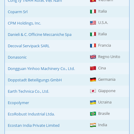
Công ty TNHH Rotec Việt Nam
Italia
Coparm Srl
U.S.A.
CPM Holdings, Inc.
Italia
Danieli & C. Officine Meccaniche Spa
Francia
Decoval Servipack SARL
Regno Unito
Donasonic
Cina
Dongguan Yinhoo Machinery Co., Ltd.
Germania
Doppstadt Beteiligungs GmbH
Giappone
Earth Technica Co., Ltd.
Ucraina
Ecopolymer
Brasile
EcoRobust Industrial Ltda.
India
Ecostan India Private Limited