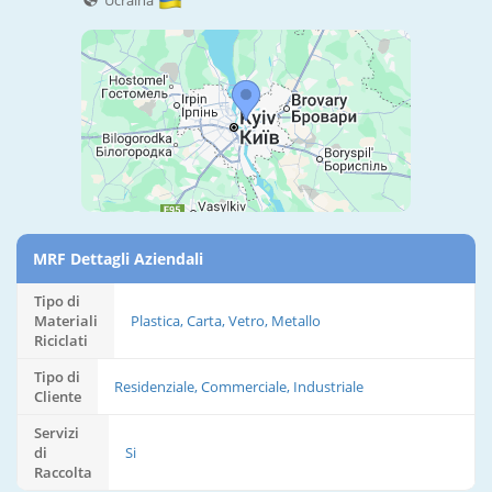
Ucraina
MRF Dettagli Aziendali
Tipo di
Materiali
Plastica, Carta, Vetro, Metallo
Riciclati
Tipo di
Residenziale, Commerciale, Industriale
Cliente
Servizi
di
Si
Raccolta