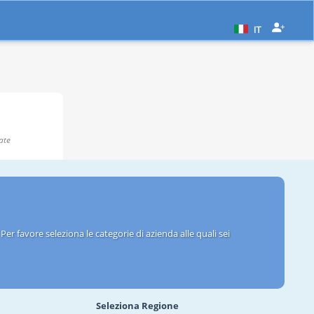
IT
ate
er favore seleziona le categorie di azienda alle quali sei
Seleziona Regione