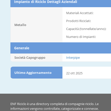
Impianto di Riciclo Dettagli Aziendali
Materiali Accettati:
Prodotti Riciclati:
Metallo
Capacità (tonnellate/anno):
Numero di Impianti:
Generale
Società Capogruppo
Interpipe
Ultimo Aggiornamento
22 ott 2025
ENF Riciclo è una directory completa di compagnie riciclo. Le
informazioni vengono controllate, categorizzate e connesse.