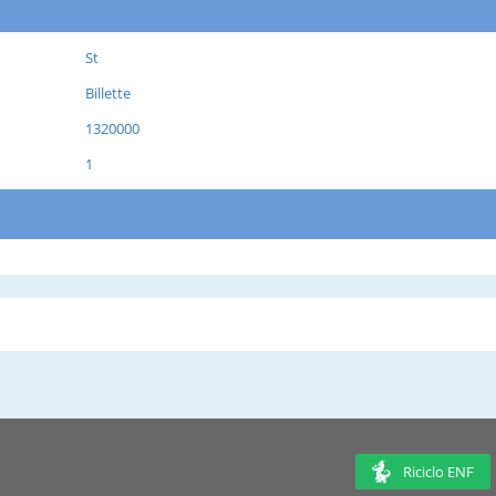
St
Billette
1320000
1
Riciclo ENF