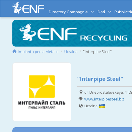
Directory Compagnie
Dati
Pubblicit
Impianto per la Metallo
Ucraina
"Interpipe Steel"
"Interpipe Steel"
ul. Dneprostalevskaya, 4, 
www.interpipesteel.biz
Ucraina