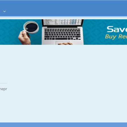
à
Dnepr