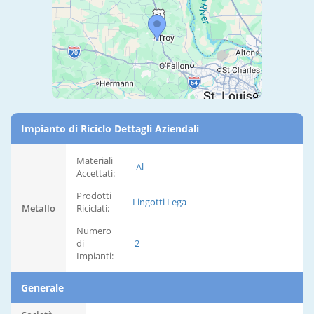
Impianto di Riciclo Dettagli Aziendali
Materiali
Al
Accettati:
Prodotti
Lingotti Lega
Metallo
Riciclati:
Numero
di
2
Impianti:
Generale