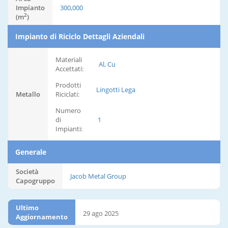
Impianto
300,000
2
(m
)
Impianto di Riciclo Dettagli Aziendali
Materiali
Al, Cu
Accettati:
Prodotti
Lingotti Lega
Metallo
Riciclati:
Numero
di
1
Impianti:
Generale
Società
Jacob Metal Group
Capogruppo
Ultimo
29 ago 2025
Aggiornamento