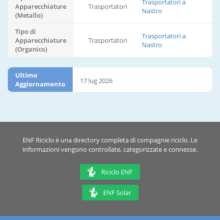
Trasportatori a
Apparecchiature
Trasportatori
Nastro
(Metallo)
Tipo di
Trasportatori a
Apparecchiature
Trasportatori
Nastro
(Organico)
Ultimo
17 lug 2026
Aggiornamento
ENF Riciclo è una directory completa di compagnie riciclo. Le
informazioni vengono controllate, categorizzate e connesse.
Riciclo ENF
ENF Solar