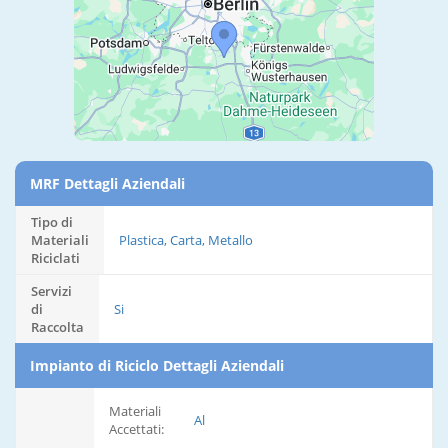
MRF Dettagli Aziendali
Tipo di
Materiali
Plastica, Carta, Metallo
Riciclati
Servizi
di
Si
Raccolta
Impianto di Riciclo Dettagli Aziendali
Materiali
Al
Accettati: