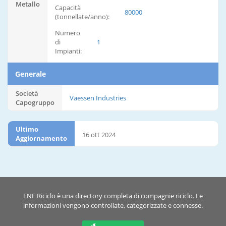
Metallo
Capacità
80000
(tonnellate/anno):
Numero
di
1
Impianti:
Generale
Società
Vaessen Industries
Capogruppo
Ultimo
16 ott 2024
Aggiornamento
ENF Riciclo è una directory completa di compagnie riciclo. Le
informazioni vengono controllate, categorizzate e connesse.