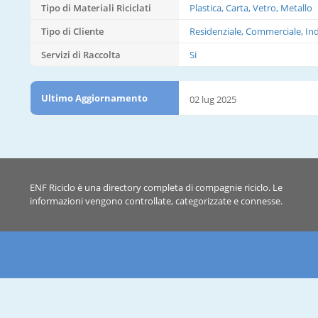
Tipo di Materiali Riciclati
Plastica, Carta, Vetro, Metallo
Tipo di Cliente
Residenziale, Commerciale, Ind
Servizi di Raccolta
Si
Ultimo Aggiornamento
02 lug 2025
ENF Riciclo è una directory completa di compagnie riciclo. Le
informazioni vengono controllate, categorizzate e connesse.