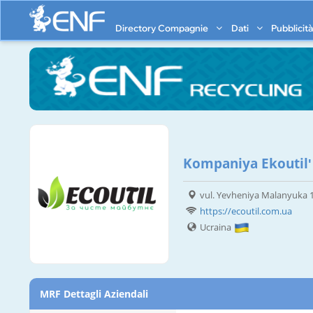
Directory Compagnie
Dati
Pubblicit
Kompaniya Ekoutilʹ
vul. Yevheniya Malanyuka 11
https://ecoutil.com.ua
Ucraina
MRF Dettagli Aziendali