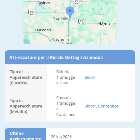
Attrezzature per il Riciclo Dettagli Aziendali
Tipo di
Bidoni,
Apparecchiature
Tramogge
Bidoni
(Plastica)
e Silos
Cassoni,
Tipo di
Tramogge
Apparecchiature
Bidoni, Contenitori
e
(Metallo)
Container
Ultimo
20 lug 2026
Aggiornamento