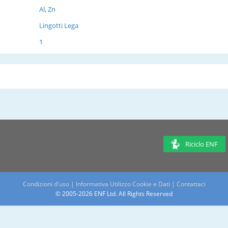
Al, Zn
Lingotti Lega
1
Riciclo ENF
Condizioni d'uso
|
Informativa Utilizzo Cookie e Dati
|
Contattaci
© 2005-2026 ENF Ltd. All Rights Reserved