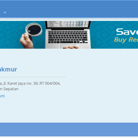
à
Makmur
Jl. Karet Jaya no. 39, RT 004/004,
an Sepatan
com