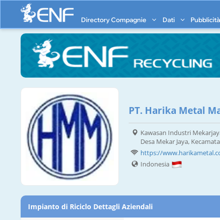
Directory Compagnie
Dati
Pubblicit
PT. Harika Metal 
Kawasan Industri Mekarjaya, 
Desa Mekar Jaya, Kecamat
https://www.harikametal.
Indonesia
Impianto di Riciclo Dettagli Aziendali